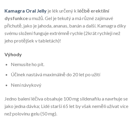
Kamagra Oral Jelly
je lék určený k
léčbě erektilní
dysfunkce
u mužů. Gel je tekutý a má různé zajímavé
příchutě, jako je jahoda, ananas, banán a další. Kamagra díky
svému složení funguje extrémně rychle (2krát rychleji než
jeho protějšek v tabletách)!
Výhody
Nemusíte ho pít.
Účinek nastává maximálně do 20 let po užití
Není návykový
Jedno balení léčiva obsahuje 100 mg sildenafilu a navrhuje se
jako jedna dávka; Lidé starší 65 let by však neměli užívat více
než polovinu gelu (50 mg).