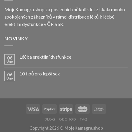
MojeKamagra.shop za posledních několik let získala mnoho
spokojených zákazníků v rámci distribuce léků k léčbě
erektilní dysfunkce v ČR a SK.
NOVINKY
Léčba erektilní dysfunkce
06
Úno
10 tipů pro lepší sex
06
Úno
BLOG
OBCHOD
FAQ
Copyright 2026 ©
MojeKamagra.shop