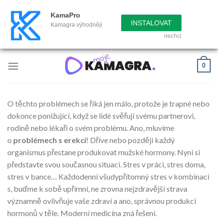
KamaPro
INSTALOVAT
Kamagra výhodněji
nechci
Přeskočit
0
na
obsah
O těchto problémech se říká jen málo, protože je trapné nebo
dokonce ponižující, když se lidé svěřují svému partnerovi,
rodině nebo lékaři o svém problému. Ano, mluvíme
o
problémech s erekcí
! Dříve nebo později každý
organismus přestane produkovat mužské hormony. Nyní si
představte svou současnou situaci. Stres v práci, stres doma,
stres v bance… Každodenní všudypřítomný stres v kombinaci
s, buďme k sobě upřímní, ne zrovna nejzdravější strava
významně ovlivňuje vaše zdraví a ano, správnou produkci
hormonů v těle. Moderní medicína zná řešení.